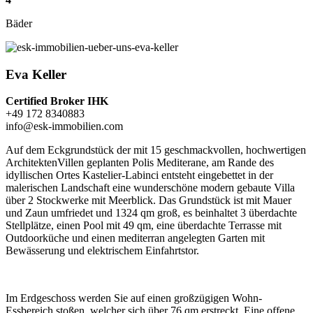
Bäder
Eva Keller
Certified Broker IHK
+49 172 8340883
info@esk-immobilien.com
Auf dem Eckgrundstück der mit 15 geschmackvollen, hochwertigen
ArchitektenVillen geplanten Polis Mediterane, am Rande des
idyllischen Ortes Kastelier-Labinci entsteht eingebettet in der
malerischen Landschaft eine wunderschöne modern gebaute Villa
über 2 Stockwerke mit Meerblick. Das Grundstück ist mit Mauer
und Zaun umfriedet und 1324 qm groß, es beinhaltet 3 überdachte
Stellplätze, einen Pool mit 49 qm, eine überdachte Terrasse mit
Outdoorküche und einen mediterran angelegten Garten mit
Bewässerung und elektrischem Einfahrtstor.
Im Erdgeschoss werden Sie auf einen großzügigen Wohn-
Essbereich stoßen, welcher sich über 76 qm erstreckt. Eine offene