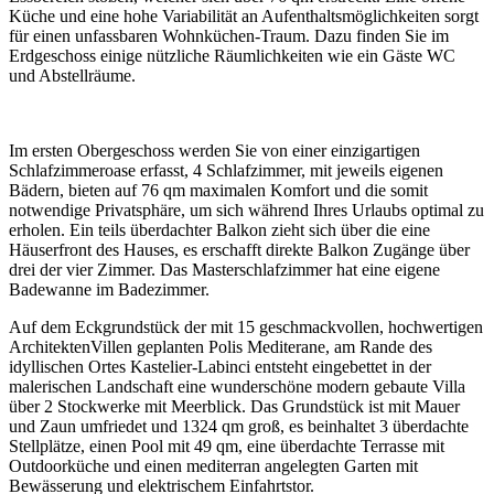
Küche und eine hohe Variabilität an Aufenthaltsmöglichkeiten sorgt
für einen unfassbaren Wohnküchen-Traum. Dazu finden Sie im
Erdgeschoss einige nützliche Räumlichkeiten wie ein Gäste WC
und Abstellräume.
Im ersten Obergeschoss werden Sie von einer einzigartigen
Schlafzimmeroase erfasst, 4 Schlafzimmer, mit jeweils eigenen
Bädern, bieten auf 76 qm maximalen Komfort und die somit
notwendige Privatsphäre, um sich während Ihres Urlaubs optimal zu
erholen. Ein teils überdachter Balkon zieht sich über die eine
Häuserfront des Hauses, es erschafft direkte Balkon Zugänge über
drei der vier Zimmer. Das Masterschlafzimmer hat eine eigene
Badewanne im Badezimmer.
Auf dem Eckgrundstück der mit 15 geschmackvollen, hochwertigen
ArchitektenVillen geplanten Polis Mediterane, am Rande des
idyllischen Ortes Kastelier-Labinci entsteht eingebettet in der
malerischen Landschaft eine wunderschöne modern gebaute Villa
über 2 Stockwerke mit Meerblick. Das Grundstück ist mit Mauer
und Zaun umfriedet und 1324 qm groß, es beinhaltet 3 überdachte
Stellplätze, einen Pool mit 49 qm, eine überdachte Terrasse mit
Outdoorküche und einen mediterran angelegten Garten mit
Bewässerung und elektrischem Einfahrtstor.