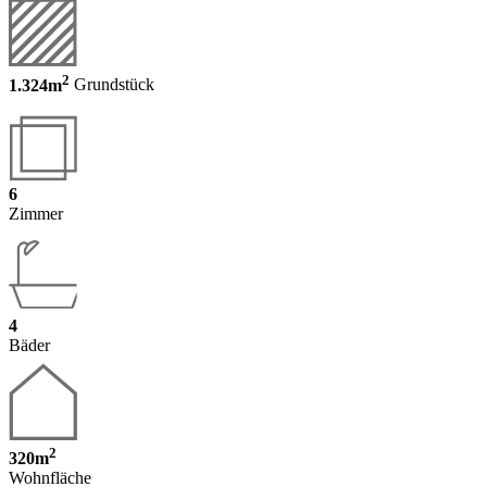
2
1.324m
Grundstück
6
Zimmer
4
Bäder
2
320m
Wohnfläche