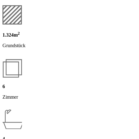
2
1.324m
Grundstück
6
Zimmer
4